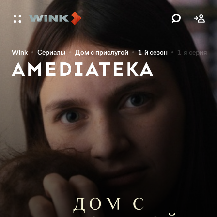
Wink
Сериалы
Дом с прислугой
1-й сезон
1-я серия