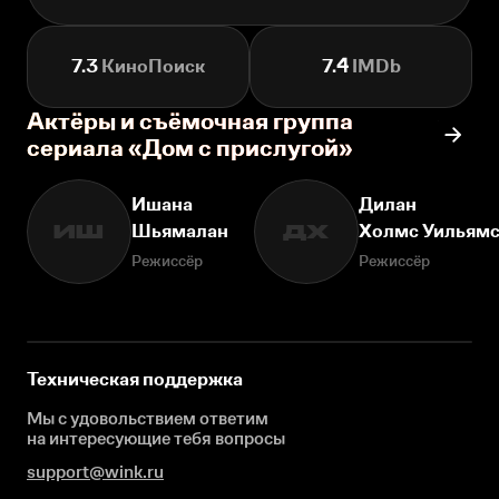
7.3
КиноПоиск
7.4
IMDb
Актёры и съёмочная группа
сериала «Дом с прислугой»
Ишана
Дилан
Шьямалан
Холмс Уильям
ИШ
ДХ
Режиссёр
Режиссёр
Техническая поддержка
Мы с удовольствием ответим
на интересующие
тебя вопросы
support@wink.ru