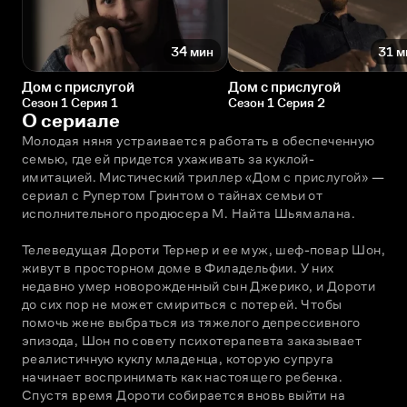
34 мин
31 м
Дом с прислугой
Дом с прислугой
Сезон 1 Серия 1
Сезон 1 Серия 2
О сериале
Молодая няня устраивается работать в обеспеченную 
семью, где ей придется ухаживать за куклой-
имитацией. Мистический триллер «Дом с прислугой» — 
сериал с Рупертом Гринтом о тайнах семьи от 
исполнительного продюсера М. Найта Шьямалана.
Телеведущая Дороти Тернер и ее муж, шеф-повар Шон, 
живут в просторном доме в Филадельфии. У них 
недавно умер новорожденный сын Джерико, и Дороти 
до сих пор не может смириться с потерей. Чтобы 
помочь жене выбраться из тяжелого депрессивного 
эпизода, Шон по совету психотерапевта заказывает 
реалистичную куклу младенца, которую супруга 
начинает воспринимать как настоящего ребенка. 
Спустя время Дороти собирается вновь выйти на 