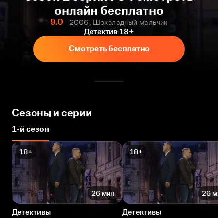
онлайн бесплатно
9.0
2006, Шоколадный мальчик
Детектив
18+
Смотреть бесплатно
Сезоны и серии
1-й сезон
18+
18+
26 мин
26 м
Детективы
Детективы