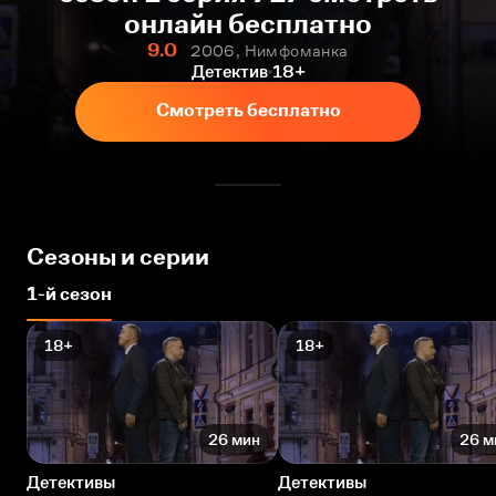
онлайн бесплатно
9.0
2006, Нимфоманка
Детектив
18+
Смотреть бесплатно
Сезоны и серии
1-й сезон
18+
18+
26 мин
26 м
Детективы
Детективы