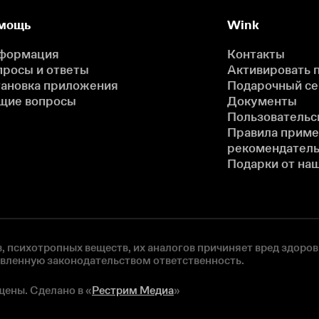
мощь
Wink
формация
Контакты
просы и ответы
Активировать 
тановка приложения
Подарочный с
щие вопросы
Документы
Пользовательс
Правила прим
рекомендатель
Подарки от на
, психотропных веществ, их аналогов причиняет вред здоров
овленную законодательством ответственность.
щены. Сделано в «
Рестрим Медиа
»