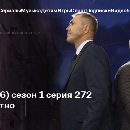
Сериалы
Музыка
Детям
Игры
Спорт
Подписки
Видеоб
ез вины виноватые
6) сезон 1 серия 272
тно