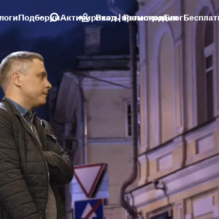
логи
Подборки
Активировать промокод
Вход | Регистрация
Блог
Бесплат