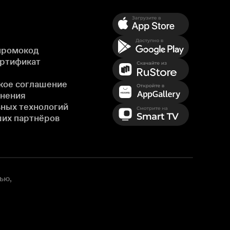
промокод
ертификат
кое соглашение
енения
ных технологий
ших партнёров
ью,