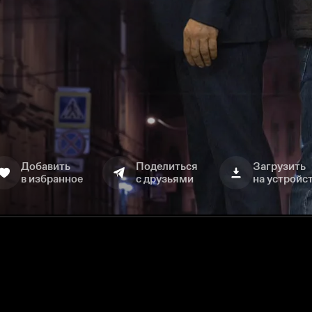
Добавить
Поделиться
Загрузить
в избранное
с друзьями
на устройс