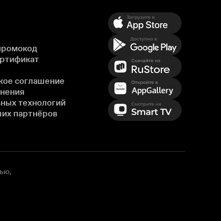
промокод
ертификат
кое соглашение
енения
ных технологий
ших партнёров
ью,