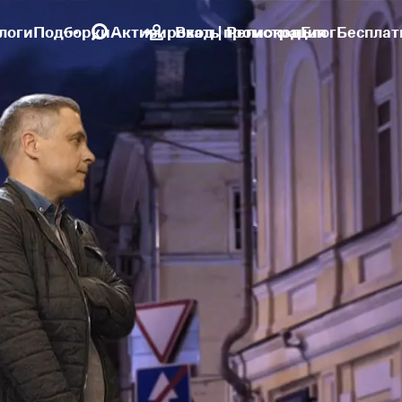
логи
Подборки
Активировать промокод
Вход | Регистрация
Блог
Бесплат