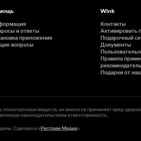
мощь
Wink
формация
Контакты
просы и ответы
Активировать 
тановка приложения
Подарочный с
щие вопросы
Документы
Пользовательс
Правила прим
рекомендатель
Подарки от на
, психотропных веществ, их аналогов причиняет вред здоров
овленную законодательством ответственность.
щены. Сделано в «
Рестрим Медиа
»