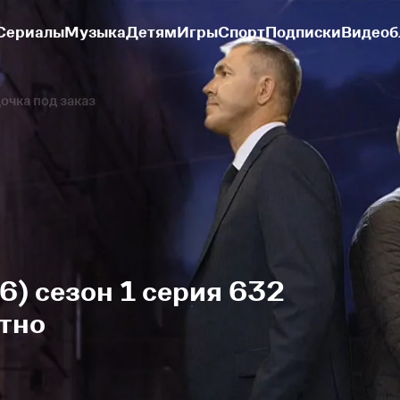
Сериалы
Музыка
Детям
Игры
Спорт
Подписки
Видеоб
очка под заказ
6) сезон 1 серия 632
тно