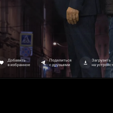
Добавить
Поделиться
Загрузить
в избранное
с друзьями
на устройс