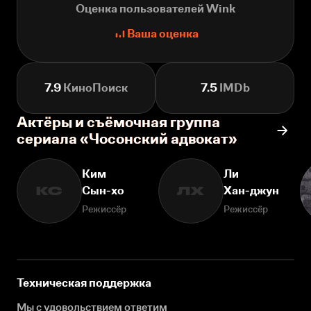
Оценка пользователей Wink
Ваша оценка
7.9
КиноПоиск
7.5
IMDb
Актёры и съёмочная группа
сериала «Чосонский адвокат»
Ким
Ли
Сын-хо
Хан-джун
КС
ЛХ
Режиссёр
Режиссёр
Техническая поддержка
Мы с удовольствием ответим