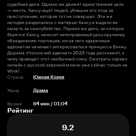
судебные дела. Однако им движет единственная цель 
— месть. Хансу ищет людей, убивших его отца за 
преступление, которое тот не совершал. Эти же 
негодяи разделались с матерью Хансу и выдали ее 
смерть за самоубийство. Первое же дело, за которое 
берется Хансу, наносит непоправимый урон крупному 
объединению торговцев, из-за чего одаренным 
адвокатом начинает интересоваться принцесса Енчжу. 
Дорама «Чосонский адвокат» 2023 года расскажет, к 
чему приведет этот необычный союз. Смотреть сериал 
онлайн с русской озвучкой можно уже сейчас только на 
Wink!
Страна
Южная Корея
Жанр
Драма
Время
64 мин / 01:04
Рейтинг
9.2