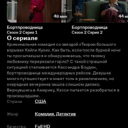
48 мин
44 м
Бортпроводница
Бортпроводница
Сезон 2 Серия 1
Сезон 2 Серия 2
О сериале
Криминальная комедия со звездой «Теории большого 
взрыва» Кейли Куоко. Как быть, если после бурной ночи 
ты просыпаешься и обнаруживаешь, что твоему 
любовнику перерезали горло? С такой страшной 
ситуацией сталкивается Кассандра Боуден, 
бортпроводница международных рейсов. Девушка 
много путешествует и знает толк в развлечениях, но 
очередная вечеринка зашла слишком далеко. 
Вернувшись в Америку, Кэсси пытается разобраться в 
произошедшем.
Страна
США
Жанр
Комедия
,
Детектив
Качество
Full HD