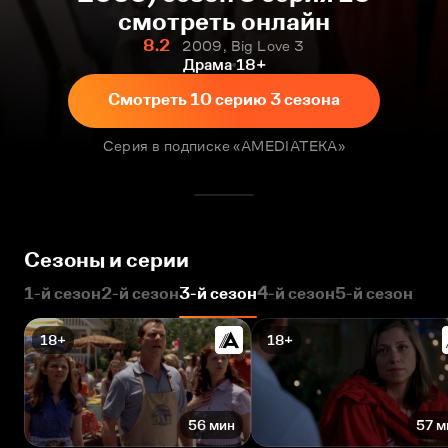
смотреть онлайн
8.2
2009, Big Love 3
Драма
18+
Смотреть 10 серию 3 сезона
Серия в подписке «AMEDIATEKA»
Сезоны и серии
1-й сезон
2-й сезон
3-й сезон
4-й сезон
5-й сезон
18+
18+
56 мин
57 м