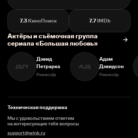
7.3
КиноПоиск
7.7
IMDb
Актёры и съёмочная группа
сериала «Большая любовь»
Дэвид
Адам
Петрарка
Дэвидсон
ДП
АД
Режиссёр
Режиссёр
Техническая поддержка
Мы с удовольствием ответим
на интересующие
тебя вопросы
support@wink.ru