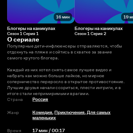
16 мин
19 м
Блогеры на каникулах
Блогеры на каникулах
Сезон 1 Серия 1
Сезон 1 Серия 2
О сериале
Популярные дети-инфлюенсеры отправляются, чтобы 
отдохнуть на пляже и сойтись в схватке за звание 
самого крутого блогера.
Каждый из них хотел снять самое лучшее видео и 
набрать как можно больше лайков, но мирное 
соперничество переросло в открытое противостояние. 
Лучшие друзья начали ссориться, плести интриги, и в 
итоге стали непримиримыми врагами.
Страна
Россия
Жанр
Комедия
,
Приключения
,
Для самых
маленьких
Время
17 мин / 00:17