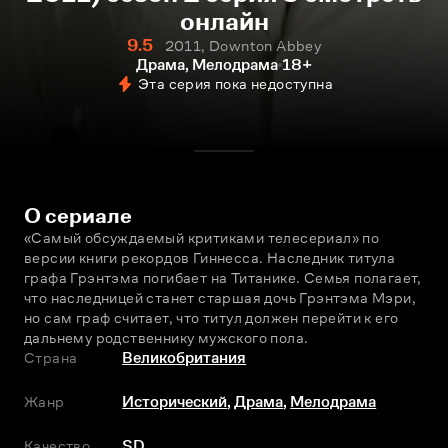
онлайн
9.5
2011, Downton Abbey
Драма, Мелодрама
18+
Эта серия пока недоступна
О сериале
«Самый обсуждаемый критиками телесериал» по 
версии книги рекордов Гиннесса. Наследник титула 
графа Грэнтэма погибает на Титанике. Семья полагает, 
что наследницей станет старшая дочь Грэнтэма Мэри, 
но сам граф считает, что титул должен перейти к его 
дальнему родственнику мужского пола.
Страна
Великобритания
Жанр
Исторический
,
Драма
,
Мелодрама
Качество
SD