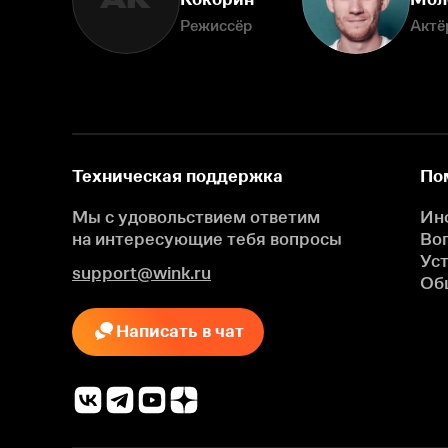
АК
Режиссёр
Актё
Техническая поддержка
По
Мы с удовольствием ответим
Ин
на интересующие
тебя вопросы
Во
Ус
support@wink.ru
Об
Написать в чат