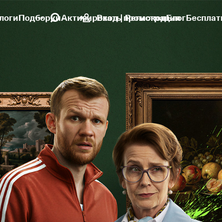
логи
Подборки
Активировать промокод
Вход | Регистрация
Блог
Бесплат