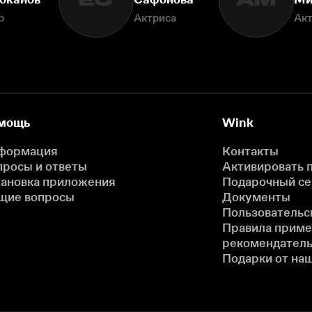
ЕС
АМ
р
Актриса
Ак
мощь
Wink
формация
Контакты
просы и ответы
Активировать 
тановка приложения
Подарочный с
щие вопросы
Документы
Пользовательс
Правила прим
рекомендатель
Подарки от на