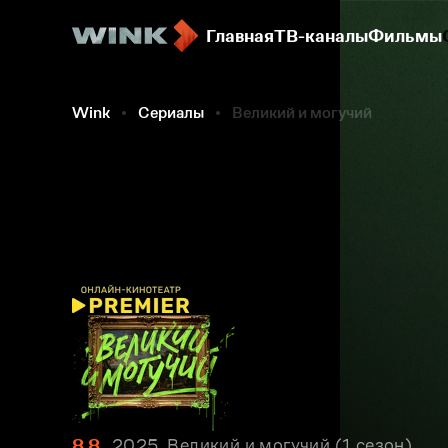
Главная
ТВ-каналы
Фильмы
Wink
Сериалы
Великий и могучий
8.8
2025, Великий и могучий
1 сезон