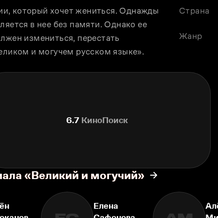
и, который хочет жениться. Однажды 
Страна
яется в нее без памяти. Однако ее 
Жанр
лжен измениться, перестать 
великом и могучем русском языке».
6.7
КиноПоиск
иала «Великий и могучий»
ён
Елена
Ал
оканов
Сафонова
Ми