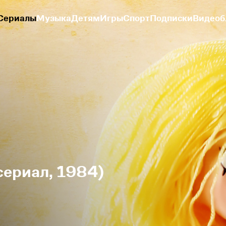
Сериалы
Музыка
Детям
Игры
Спорт
Подписки
Видеоб
сериал, 1984)