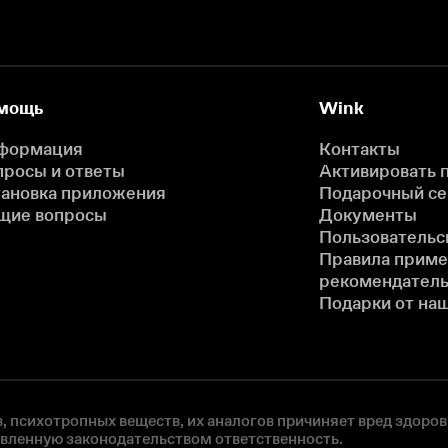
мощь
Wink
формация
Контакты
просы и ответы
Активировать 
тановка приложения
Подарочный с
щие вопросы
Документы
Пользовательс
Правила прим
рекомендатель
Подарки от на
, психотропных веществ, их аналогов причиняет вред здоров
овленную законодательством ответственность.