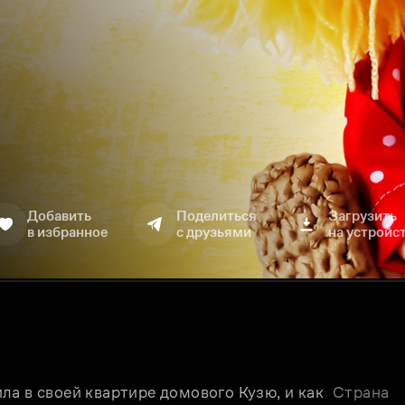
Добавить
Поделиться
Загрузить
в избранное
с друзьями
на устройс
а в своей квартире домового Кузю, и как 
Страна