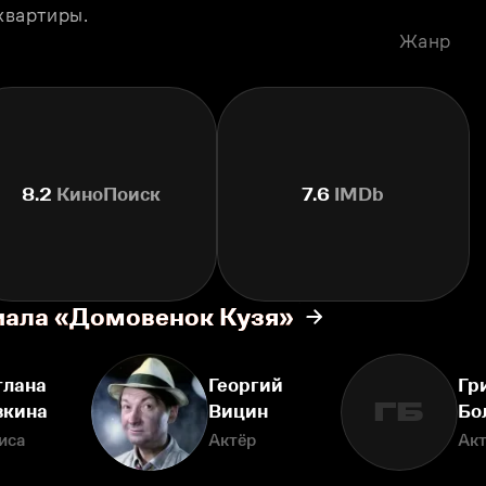
квартиры.
Жанр
8.2
КиноПоиск
7.6
IMDb
иала «Домовенок Кузя»
тлана
Георгий
Гр
ГБ
вкина
Вицин
Бо
иса
Актёр
Ак