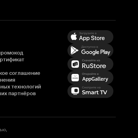
промокод
ертификат
кое соглашение
енения
ных технологий
ших партнёров
ью,