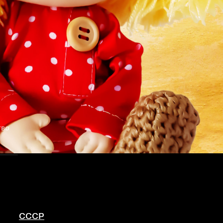
тво
СССР