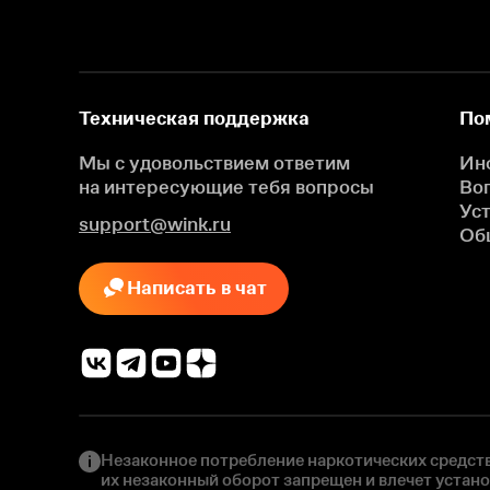
Техническая поддержка
По
Мы с удовольствием ответим
Ин
на интересующие
тебя вопросы
Во
Ус
support@wink.ru
Об
Написать в чат
Незаконное потребление наркотических средств
их незаконный оборот запрещен и влечет устан