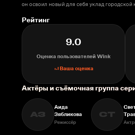
он освоил новый для себя уклад городской 
Рейтинг
9.0
Оценка пользователей Wink
Ваша оценка
Актёры и съёмочная группа сер
Аида
Све
АЗ
СТ
Зябликова
Тра
Режиссёр
Актр