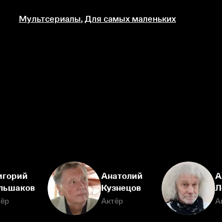
Мультсериалы
,
Для самых маленьких
игорий
Анатолий
А
льшаков
Кузнецов
Л
тёр
Актёр
А