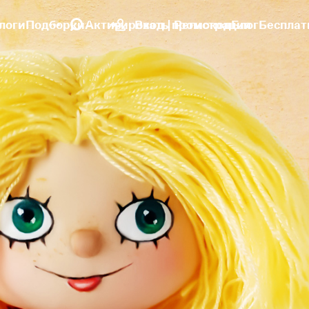
логи
Подборки
Активировать промокод
Вход | Регистрация
Блог
Бесплат