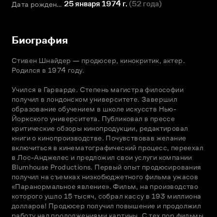
25 января 1974 г.
(
52 года
)
Дата рождения
Биография
Стивен Шнайдер — продюсер, кинокритик, актер. 
Родился в 1974 году.

Учился в Гарварде. Степень магистра философии 
получил в лондонском университете. Завершил 
образование обучением в школе искусств Нью-
Йоркского университета. Публиковал в прессе 
критические обзоры кинопродукции, редактировал 
книги о кинопроизводстве. Почувствовав желание 
включиться в кинематографический процесс, переехал 
в Лос-Анджелес и предложил свои услуги компании 
Blumhouse Productions. Первый опыт продюсирования 
получил на съемках низкобюджетного фильма ужасов 
«Паранормальное явление». Фильм, на производство 
которого ушло 15 тысяч, собрал кассу в 193 миллиона 
долларов! Продюсер получил повышение и продолжил 
работу над продолжениями картины. С тех пор фильмы 