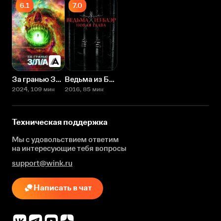
6.1
7.0
За гранью З/Л/А
Ведьма из Блэр: Новая глава
2024
, 109 мин
2016
, 85 мин
Техническая поддержка
Мы с удовольствием ответим
на интересующие
тебя вопросы
support@wink.ru
Написать в чат