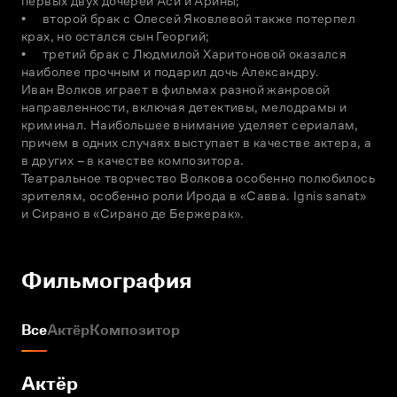
первых двух дочерей Аси и Арины;

•	второй брак с Олесей Яковлевой также потерпел 
крах, но остался сын Георгий;

•	третий брак с Людмилой Харитоновой оказался 
наиболее прочным и подарил дочь Александру.

Иван Волков играет в фильмах разной жанровой 
направленности, включая детективы, мелодрамы и 
криминал. Наибольшее внимание уделяет сериалам, 
причем в одних случаях выступает в качестве актера, а 
в других – в качестве композитора.

Театральное творчество Волкова особенно полюбилось 
зрителям, особенно роли Ирода в «Савва. Ignis sanat» 
и Сирано в «Сирано де Бержерак».
Фильмография
Все
Актёр
Композитор
Актёр