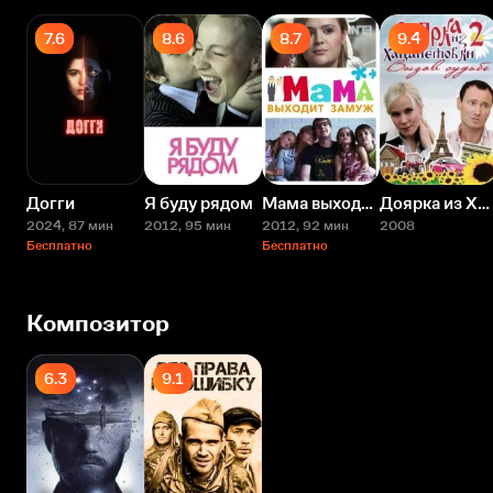
7.6
8.6
8.7
9.4
Догги
Я буду рядом
Мама выходит замуж
Доярка из Хацапетовки 2: Вызов судьбе
2024
, 87 мин
2012
, 95 мин
2012
, 92 мин
2008
Бесплатно
Бесплатно
Композитор
6.3
9.1