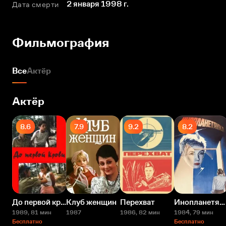
2 января 1998 г.
Дата смерти
Фильмография
Все
Актёр
Актёр
8.6
7.9
9.2
8.2
До первой крови
Клуб женщин
Перехват
Инопланетянка
1989
, 81 мин
1987
1986
, 82 мин
1984
, 79 мин
Бесплатно
Бесплатно