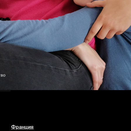
тво
Франция