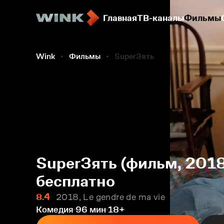
Главная
ТВ-каналы
Фильмы
Wink
Фильмы
SuperЗять
SuperЗять (фильм, 2018
бесплатно
8.4
2018, Le gendre de ma vie
Комедия
96 мин
18+