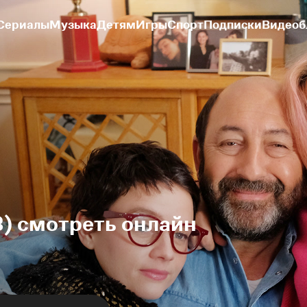
Сериалы
Музыка
Детям
Игры
Спорт
Подписки
Видеоб
) смотреть онлайн