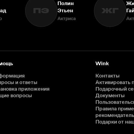
Полин
Ж
ПЭ
ЖГ
ад
Этьен
Га
р
Актриса
Ак
мощь
Wink
формация
Контакты
просы и ответы
Активировать 
тановка приложения
Подарочный с
щие вопросы
Документы
Пользовательс
Правила прим
рекомендатель
Подарки от на