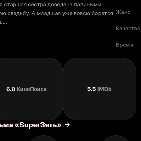
оя старшая сестра доведена папиными 
Жанр
ою свадьбу. А младшая уже вовсю борется 
...
Качество
Время
6.8
КиноПоиск
5.5
IMDb
льма «SuperЗять»