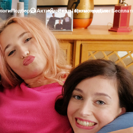
логи
Подборки
Активировать промокод
Вход | Регистрация
Блог
Бесплат