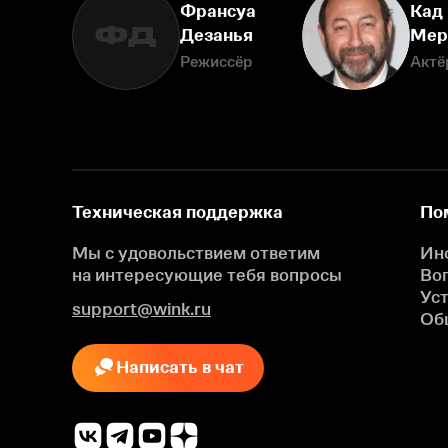
Франсуа
Кад
ФД
Дезанья
Мер
Режиссёр
Актё
Техническая поддержка
По
Мы с удовольствием ответим
Ин
на интересующие
тебя вопросы
Во
Ус
support@wink.ru
Об
Написать в чат