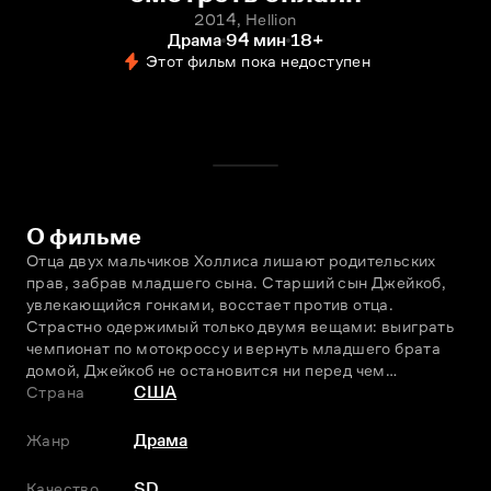
2014, Hellion
Драма
94 мин
18+
Этот фильм пока недоступен
О фильме
Отца двух мальчиков Холлиса лишают родительских 
прав, забрав младшего сына. Старший сын Джейкоб, 
увлекающийся гонками, восстает против отца. 
Страстно одержимый только двумя вещами: выиграть 
чемпионат по мотокроссу и вернуть младшего брата 
домой, Джейкоб не остановится ни перед чем…
Страна
США
Жанр
Драма
Качество
SD