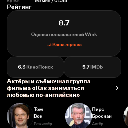
Время
95 мин / 01:35
Рейтинг
8.7
Оценка пользователей Wink
Ваша оценка
6.3
КиноПоиск
5.7
IMDb
Актёры и съёмочная группа
фильма «Как заниматься
любовью по-английски»
Том
Пирс
Вон
Броснан
Режиссёр
Актёр