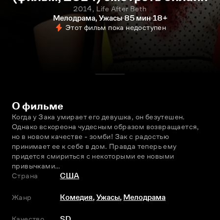
2014, Life After Beth
Мелодрама, Ужасы
85 мин
18+
Этот фильм пока недоступен
О фильме
Когда у Зака умирает его девушка, он безутешен. 
Однако вскореона чудесным образом возвращается, 
но в новом качестве - зомби! Зак с радостью 
принимает ее к себе в дом. Правда теперь ему 
придется смириться с некоторыми ее новыми 
привычками…
Страна
США
Жанр
Комедия
,
Ужасы
,
Мелодрама
Качество
SD