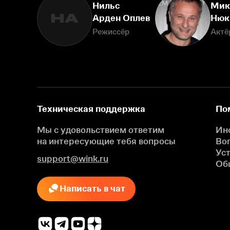
Нильс
Мик
НА
Арден Оплев
Нюк
Режиссёр
Актё
Техническая поддержка
По
Мы с удовольствием ответим
Ин
на интересующие
тебя вопросы
Во
Ус
support@wink.ru
Об
Написать в чат