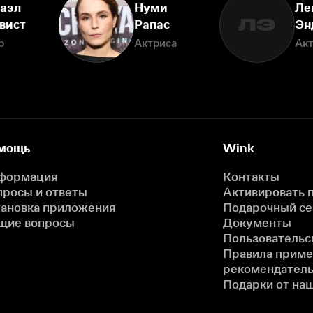
аэл
Нуми
Ле
ЛЭ
вист
Рапас
Эн
р
Актриса
Ак
мощь
Wink
формация
Контакты
просы и ответы
Активировать 
тановка приложения
Подарочный с
щие вопросы
Документы
Пользовательс
Правила прим
рекомендатель
Подарки от на