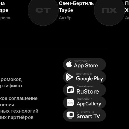
на
Свен-Бертиль
П
СТ
ПХ
дре
Таубе
Х
триса
Актёр
А
промокод
ертификат
кое соглашение
енения
ных технологий
ших партнёров