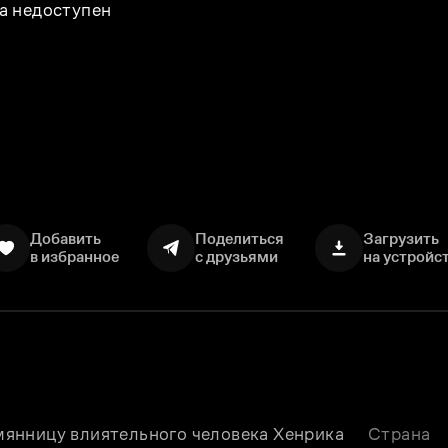
а недоступен
Добавить
Поделиться
Загрузить
в избранное
с друзьями
на устройс
янницу влиятельного человека Хенрика 
Страна