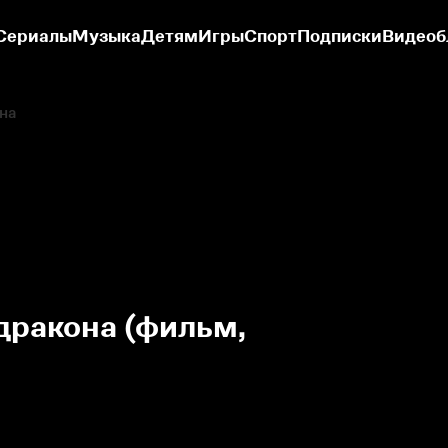
Сериалы
Музыка
Детям
Игры
Спорт
Подписки
Видеоб
на
дракона (фильм,