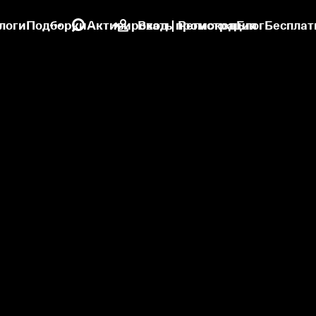
логи
Подборки
Активировать промокод
Вход | Регистрация
Блог
Бесплат