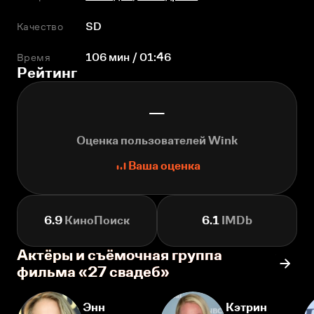
Качество
SD
Время
106 мин / 01:46
Рейтинг
—
Оценка пользователей Wink
Ваша оценка
6.9
КиноПоиск
6.1
IMDb
Актёры и съёмочная группа
фильма «27 свадеб»
Энн
Кэтрин