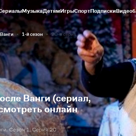
Сериалы
Музыка
Детям
Игры
Спорт
Подписки
Видеоб
 Ванги
1-й сезон
20-я серия
осле Ванги (сериал,
 смотреть онлайн
ги. Сезон 1. Серия 20