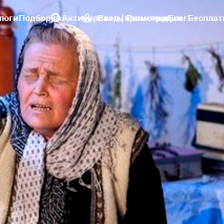
логи
Подборки
Активировать промокод
Вход | Регистрация
Блог
Бесплат