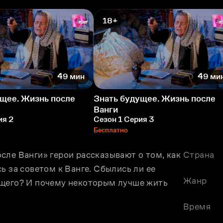
18+
49 мин
49 ми
ущее. Жизнь после
Знать будущее. Жизнь после
Ванги
ия 2
Сезон 1 Серия 3
Бесплатно
ле Ванги» герои рассказывают о том, как 
Страна
 за советом к Ванге. Сбылись ли ее 
Жанр
щего? И почему некоторым лучше жить 
Время