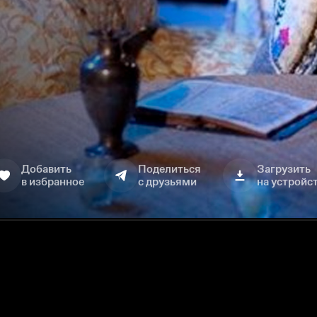
Добавить
Поделиться
Загрузить
в избранное
с друзьями
на устройс