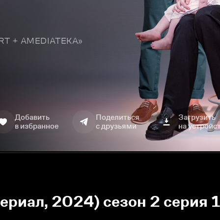
TART + AMEDIATEKA»
Добавить
Поделиться
Загрузить
в избранное
с друзьями
на устройс
ериал, 2024) сезон 2 серия 