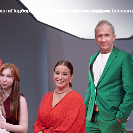
логи
Подборки
Активировать промокод
Вход | Регистрация
Блог
Бесплат