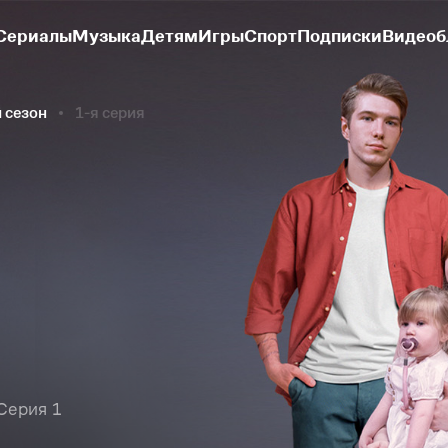
Сериалы
Музыка
Детям
Игры
Спорт
Подписки
Видеоб
й сезон
1-я серия
Серия 1