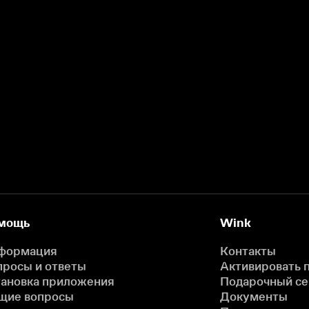
мощь
Wink
формация
Контакты
просы и ответы
Активировать 
тановка приложения
Подарочный с
щие вопросы
Документы