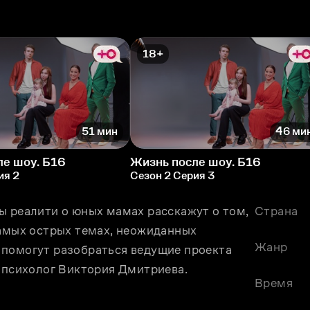
18+
51 мин
46 ми
ле шоу. Б16
Жизнь после шоу. Б16
ия 2
Сезон 2 Серия 3
ы реалити о юных мамах расскажут о том, 
Страна
самых острых темах, неожиданных 
Жанр
помогут разобраться ведущие проекта 
е психолог Виктория Дмитриева. 
Время