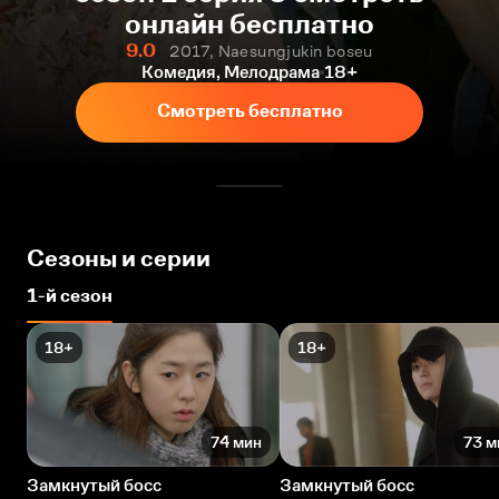
онлайн бесплатно
9.0
2017, Naesungjukin boseu
Комедия, Мелодрама
18+
Смотреть бесплатно
Сезоны и серии
1-й сезон
18+
18+
74 мин
73 м
Замкнутый босс
Замкнутый босс