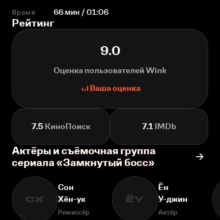
Время
66 мин / 01:06
Рейтинг
9.0
Оценка пользователей Wink
Ваша оценка
7.5
КиноПоиск
7.1
IMDb
Актёры и съёмочная группа
сериала «Замкнутый босс»
Сон
Ён
Хён-ук
У-джин
СХ
ЁУ
Режиссёр
Актёр