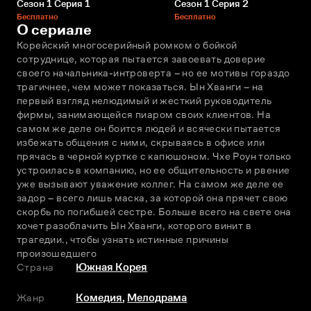
Сезон 1 Серия 1
Сезон 1 Серия 2
Бесплатно
Бесплатно
О сериале
Корейский многосерийный ромком о бойкой 
сотруднице, которая пытается завоевать доверие 
своего начальника-интроверта – но ее мотивы гораздо 
трагичнее, чем может показаться. Ын Хванги – на 
первый взгляд нелюдимый и жесткий руководитель 
фирмы, занимающейся пиаром своих клиентов. На 
самом же деле он боится людей и всячески пытается 
избежать общения с ними, скрываясь в офисе или 
прячась в черной куртке с капюшоном. Чхе Роун только 
устроилась в компанию, но ее общительность и рвение 
уже вызывают уважение коллег. На самом же деле ее 
задор – всего лишь маска, за которой она прячет свою 
скорбь по погибшей сестре. Больше всего на свете она 
хочет разоблачить Ын Хванги, которого винит в 
трагедии., чтобы узнать истинные причины 
произошедшего
Страна
Южная Корея
Жанр
Комедия
,
Мелодрама