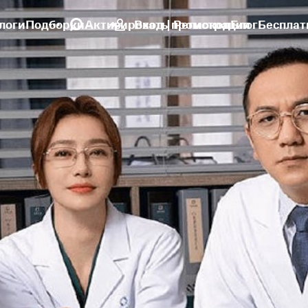
логи
Подборки
Активировать промокод
Вход | Регистрация
Блог
Бесплат