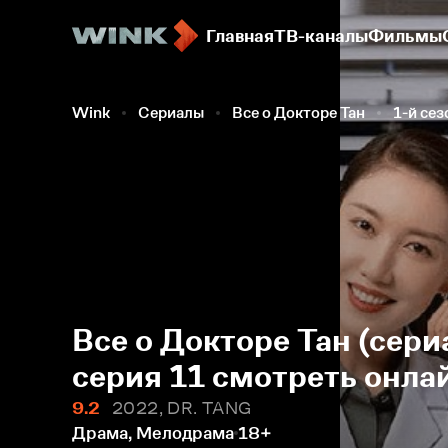
Главная
ТВ-каналы
Фильмы
Wink
Сериалы
Все о Докторе Тан
1-й сез
Все о Докторе Тан (сери
серия 11 смотреть онла
9.2
2022, DR. TANG
Драма, Мелодрама
18+