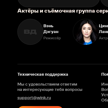
Актёры и съёмочная группа сер
Вэнь
Цин
ВД
Дэгуан
Лан
Режиссёр
Актр
Техническая поддержка
По
Мы с удовольствием ответим
Ин
на интересующие
тебя вопросы
Во
Ус
support@wink.ru
Об