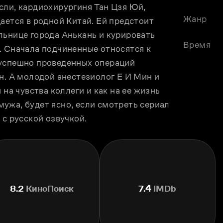
ли, кардиохирургиня Тан Цзя Юй, 
Жанр
ается в родной Китай. Ей предстоит 
ьнице города Анькань и курировать 
Время
. Сначала подчиненные относятся к 
успешно проведенных операций 
н. А молодой анестезиолог Е И Мин и 
на чувства коллеги и как на ее жизнь 
ужа, будет ясно, если смотреть сериал 
 с русской озвучкой.
8.2
КиноПоиск
7.4
IMDb