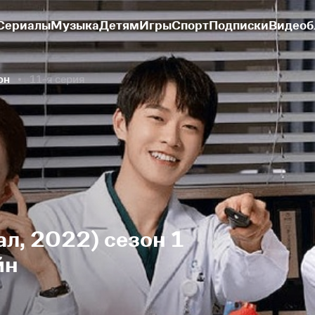
Сериалы
Музыка
Детям
Игры
Спорт
Подписки
Видеоб
он
11-я серия
ал, 2022) сезон 1
йн