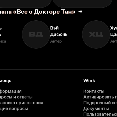
иала «Все о Докторе Тан»
ь
Вэй
Ху
ВД
ХЦ
ь
Дасюнь
Цз
иса
Актёр
Ак
мощь
Wink
формация
Контакты
просы и ответы
Активировать 
тановка приложения
Подарочный с
щие вопросы
Документы
Пользовательс