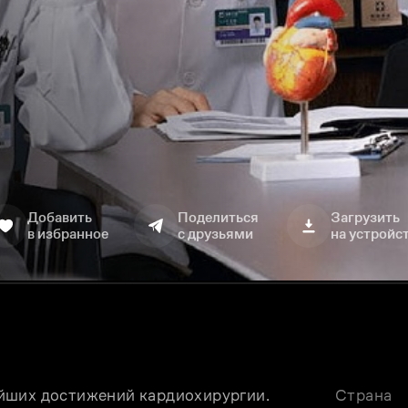
Добавить
Поделиться
Загрузить
в избранное
с друзьями
на устройс
йших достижений кардиохирургии. 
Страна