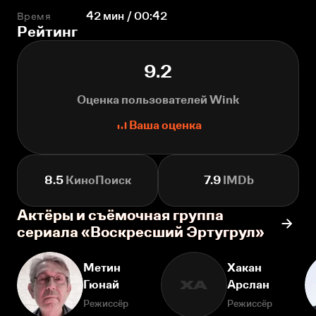
Время
42 мин / 00:42
Рейтинг
9.2
Оценка пользователей Wink
Ваша оценка
8.5
КиноПоиск
7.9
IMDb
Актёры и съёмочная группа
сериала «Воскресший Эртугрул»
Метин
Хакан
Гюнай
Арслан
ХА
Режиссёр
Режиссёр