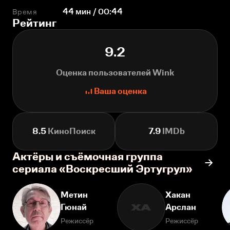
Время
44 мин / 00:44
Рейтинг
9.2
Оценка пользователей Wink
Ваша оценка
8.5
КиноПоиск
7.9
IMDb
Актёры и съёмочная группа
сериала «Воскресший Эртугрул»
Метин
Хакан
Гюнай
Арслан
ХА
Режиссёр
Режиссёр