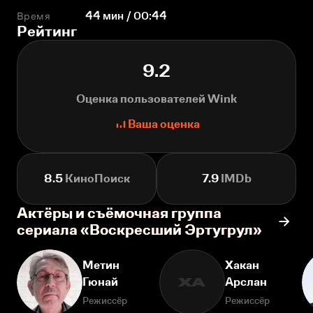
Время
44 мин / 00:44
Рейтинг
9.2
Оценка пользователей Wink
Ваша оценка
8.5
КиноПоиск
7.9
IMDb
Актёры и съёмочная группа
сериала «Воскресший Эртугрул»
Метин
Хакан
Гюнай
Арслан
ХА
Режиссёр
Режиссёр