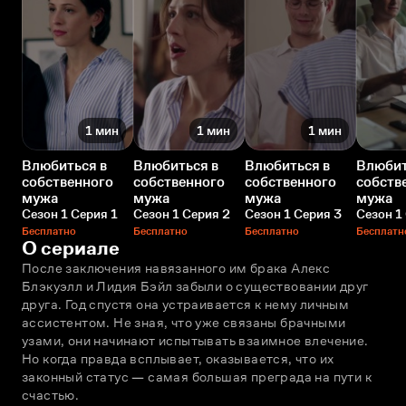
1 мин
1 мин
1 мин
Влюбиться в
Влюбиться в
Влюбиться в
Влюбит
собственного
собственного
собственного
собств
мужа
мужа
мужа
мужа
Сезон 1 Серия 1
Сезон 1 Серия 2
Сезон 1 Серия 3
Сезон 1
Бесплатно
Бесплатно
Бесплатно
Бесплатн
О сериале
После заключения навязанного им брака Алекс 
Блэкуэлл и Лидия Бэйл забыли о существовании друг 
друга. Год спустя она устраивается к нему личным 
ассистентом. Не зная, что уже связаны брачными 
узами, они начинают испытывать взаимное влечение. 
Но когда правда всплывает, оказывается, что их 
законный статус — самая большая преграда на пути к 
счастью.