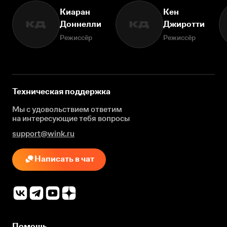
Киаран
Кен
Доннелли
Джиротти
КД
КД
Режиссёр
Режиссёр
Техническая поддержка
Мы с удовольствием ответим
на интересующие
тебя вопросы
support@wink.ru
Написать в чат
Помощь