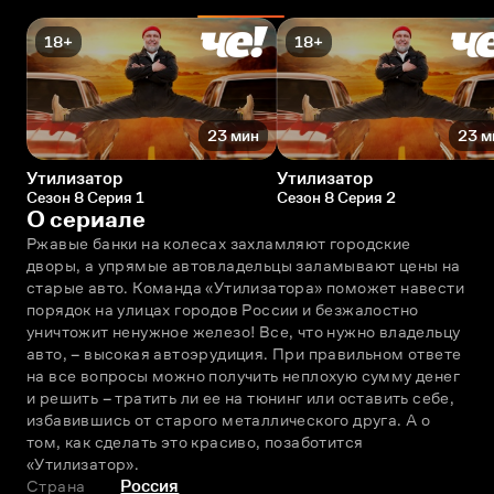
18+
18+
23 мин
23 м
Утилизатор
Утилизатор
Сезон 8 Серия 1
Сезон 8 Серия 2
О сериале
Ржавые банки на колесах захламляют городские 
дворы, а упрямые автовладельцы заламывают цены на 
старые авто. Команда «Утилизатора» поможет навести 
порядок на улицах городов России и безжалостно 
уничтожит ненужное железо! Все, что нужно владельцу 
авто, – высокая автоэрудиция. При правильном ответе 
на все вопросы можно получить неплохую сумму денег 
и решить – тратить ли ее на тюнинг или оставить себе, 
избавившись от старого металлического друга. А о 
том, как сделать это красиво, позаботится 
«Утилизатор».
Страна
Россия