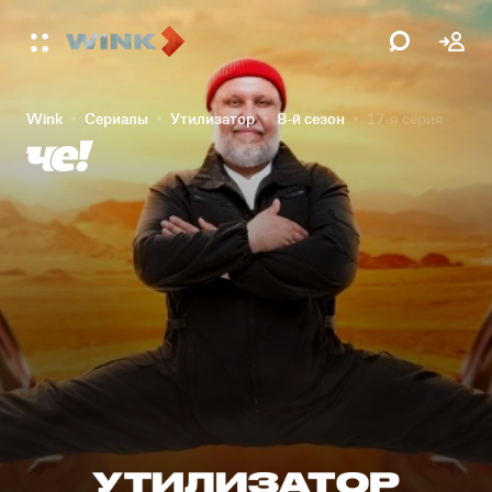
Wink
Сериалы
Утилизатор
8-й сезон
17-я серия