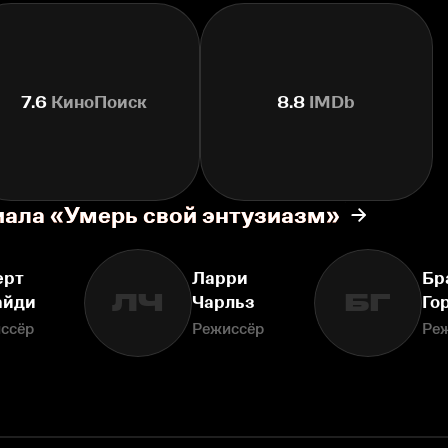
7.6
КиноПоиск
8.8
IMDb
иала «Умерь свой энтузиазм»
ерт
Ларри
Бр
ЛЧ
БГ
айди
Чарльз
Го
ссёр
Режиссёр
Ре