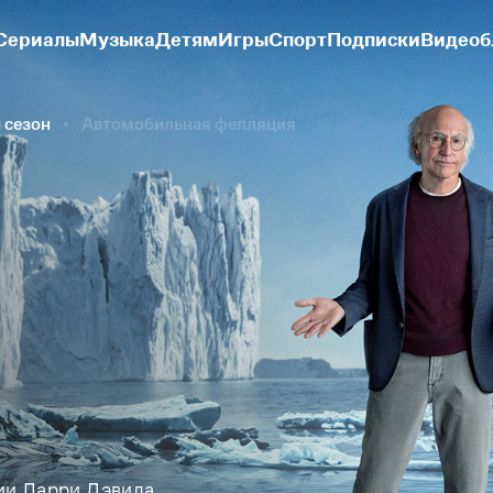
Сериалы
Музыка
Детям
Игры
Спорт
Подписки
Видеоб
 сезон
Автомобильная фелляция
ии Ларри Дэвида