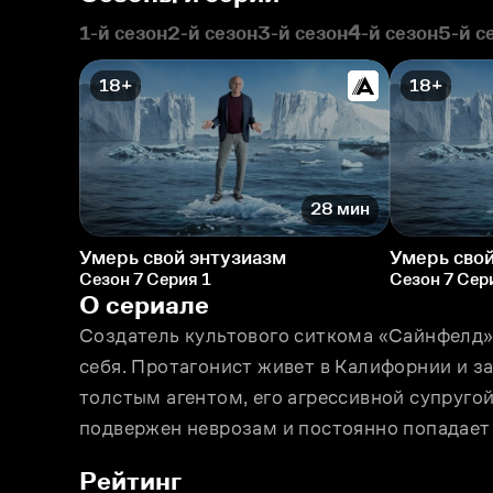
1-й сезон
2-й сезон
3-й сезон
4-й сезон
5-й с
18+
18+
28 мин
Умерь свой энтузиазм
Умерь свой
Сезон 7 Серия 1
Сезон 7 Сер
О сериале
Создатель культового ситкома «Сайнфелд» 
себя. Протагонист живет в Калифорнии и за
толстым агентом, его агрессивной супругой
подвержен неврозам и постоянно попадает 
Рейтинг