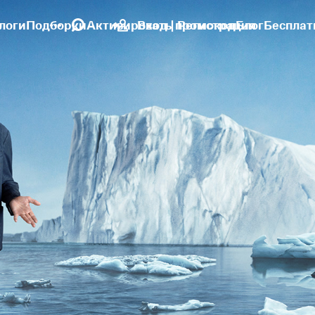
логи
Подборки
Активировать промокод
Вход | Регистрация
Блог
Бесплат