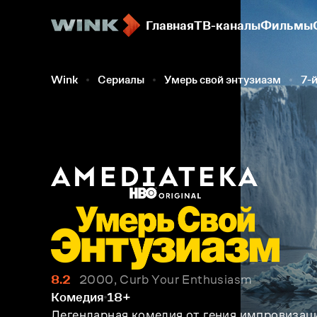
Главная
ТВ-каналы
Фильмы
Wink
Сериалы
Умерь свой энтузиазм
7-й
8.2
2000, Curb Your Enthusiasm
Комедия
18+
Легендарная комедия от гения импровизац