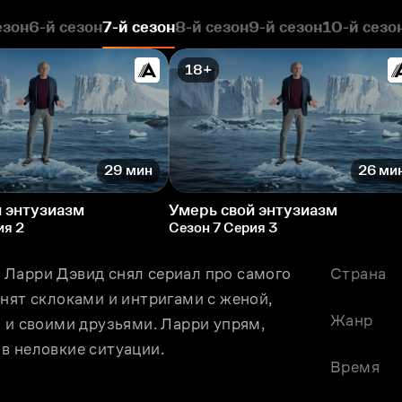
езон
6-й сезон
7-й сезон
8-й сезон
9-й сезон
10-й сезо
18+
29 мин
26 ми
 энтузиазм
Умерь свой энтузиазм
ия 2
Сезон 7 Серия 3
Ларри Дэвид снял сериал про самого 
Страна
нят склоками и интригами с женой, 
Жанр
 и своими друзьями. Ларри упрям, 
в неловкие ситуации.
Время