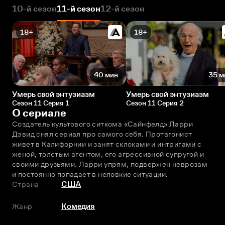
10-й сезон
11-й сезон
12-й сезон
18+
18+
40 мин
35 м
Умерь свой энтузиазм
Умерь свой энтузиазм
Сезон 11 Серия 1
Сезон 11 Серия 2
О сериале
Создатель культового ситкома «Сайнфелд» Ларри 
Дэвид снял сериал про самого себя. Протагонист 
живет в Калифорнии и занят склоками и интригами с 
женой, толстым агентом, его агрессивной супругой и 
своими друзьями. Ларри упрям, подвержен неврозам 
и постоянно попадает в неловкие ситуации.
Страна
США
Жанр
Комедия