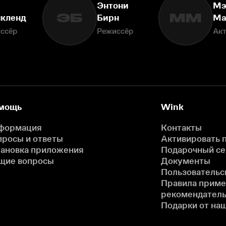
Энтони
Мэ
ЭБ
ММ
кленд
Бирн
Ма
ссёр
Режиссёр
Ак
мощь
Wink
формация
Контакты
просы и ответы
Активировать 
тановка приложения
Подарочный с
щие вопросы
Документы
Пользовательс
Правила прим
рекомендатель
Подарки от на