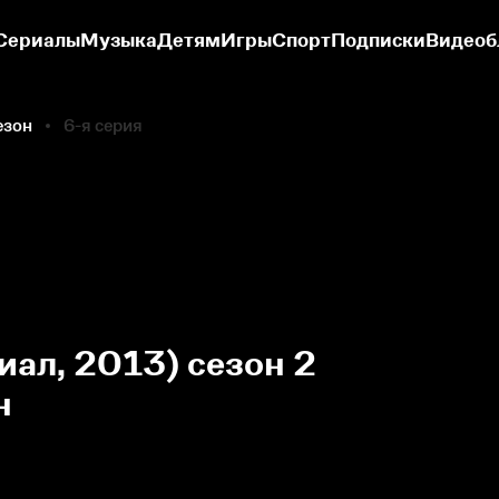
Сериалы
Музыка
Детям
Игры
Спорт
Подписки
Видеоб
езон
6-я серия
иал, 2013) сезон 2
н