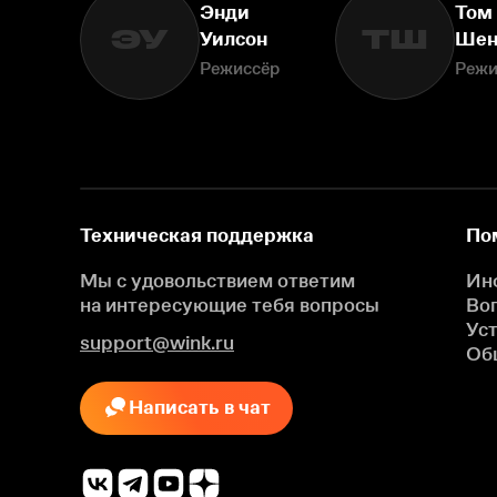
Энди
Том
ЭУ
ТШ
Уилсон
Шен
Режиссёр
Режи
Техническая поддержка
По
Мы с удовольствием ответим
Ин
на интересующие
тебя вопросы
Во
Ус
support@wink.ru
Об
Написать в чат