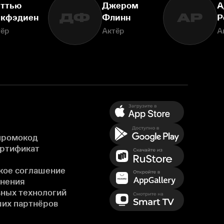
ттью
Джером
А
ДФ
АР
кфэдиен
Флинн
Р
тёр
Актёр
А
промокод
ертификат
кое соглашение
енения
ных технологий
ших партнёров