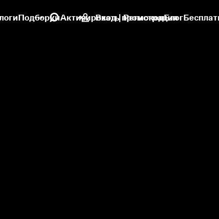
логи
Подборки
Активировать промокод
Вход | Регистрация
Блог
Бесплат