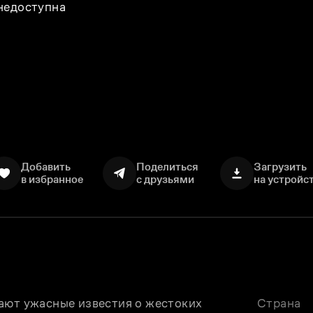
 недоступна
Добавить
Поделиться
Загрузить
в избранное
с друзьями
на устройс
ают ужасные известия о жестоких 
Страна