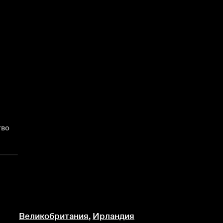
тво
Великобритания
,
Ирландия