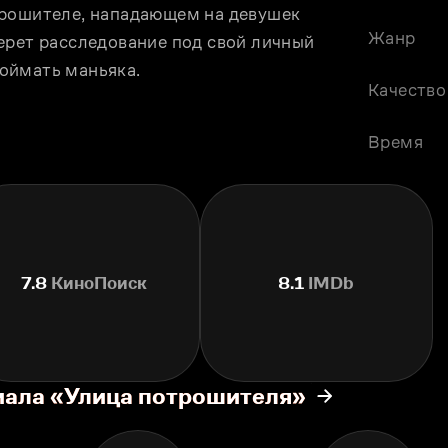
рошителе, нападающем на девушек 
Жанр
ерeт расследование под свой личный 
оймать маньяка.
Качество
Время
7.8
КиноПоиск
8.1
IMDb
иала «Улица потрошителя»