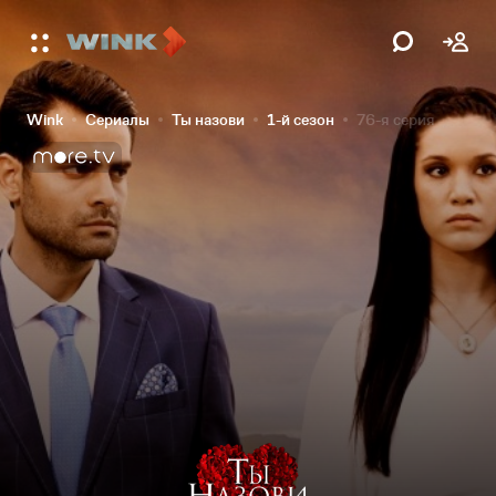
Wink
Сериалы
Ты назови
1-й сезон
76-я серия