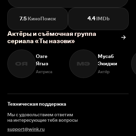
7.5
КиноПоиск
4.4
IMDb
Актёры и съёмочная группа
сериала «Ты назови»
Озге
Мусаб
Ягыз
Экиджи
ОЯ
МЭ
Актриса
Актёр
Техническая поддержка
Мы с удовольствием ответим
на интересующие
тебя вопросы
support@wink.ru