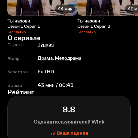
44 мин
46 м
Ты назови
Ты назови
Сезон 1 Серия 1
Сезон 1 Серия 2
Бесплатно
Бесплатно
О сериале
Страна
Турция
Жанр
Драма
,
Мелодрама
Качество
Full HD
Время
43 мин / 00:43
Рейтинг
8.8
Оценка пользователей Wink
Ваша оценка