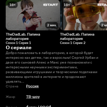
18+
18+
2 мин
2 м
TheDadLab. Папина
TheDadLab. Папина
лаборатория
лаборатория
Сезон 1 Серия 1
Сезон 1 Серия 2
О сериале
Добро пожаловать в лабораторию, в которой будет 
интересно как детям, так и взрослым! Сергей Урбан и 
двое его сыновей Алекс и Макс уже познакомили с 
интересными научными экспериментами, 
развивающими игрушками и творческими поделками 
миллионы зрителей в интернете и продолжают 
удивлять...
Страна
Россия
Жанр
ТВ-шоу