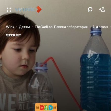
Wink
Детям
TheDadLab. Папина лаборатория
1-й сезон