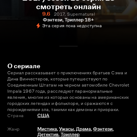
смотреть онлайн
9.6
2017, Supernatural
Фэнтези, Триллер
18+
Эта серия пока недоступна
О сериале
Сериал рассказывает о приключениях братьев Сэма и 
Дина Винчестеров, которые путешествуют по 
Соединeнным Штатам на чeрном автомобиле Chevrolet 
Impala 1967 года, расследуют паранормальные 
явления, многие из которых основаны на американских 
городских легендах и фольклоре, и сражаются с 
порождениями зла, такими как демоны и призраки.
Страна
США
Жанр
Мистика
,
Ужасы
,
Драма
,
Фэнтези
,
Детектив
,
Триллер