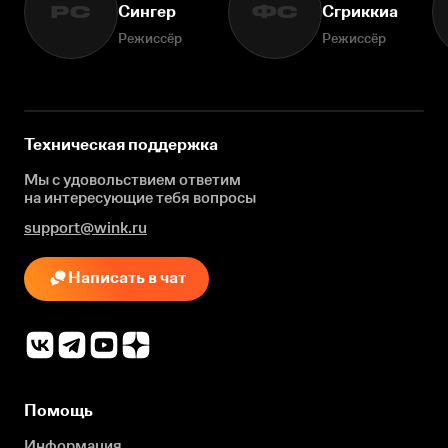
Сингер
Сгриккиа
РС
ФС
Режиссёр
Режиссёр
Техническая поддержка
Мы с удовольствием ответим
на интересующие
тебя вопросы
support@wink.ru
Написать в чат
Помощь
Информация