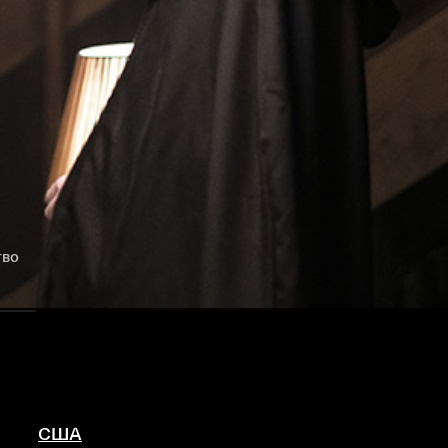
тво
США