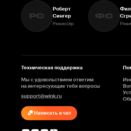
Роберт
Фил
РС
ФС
Сингер
Сгр
Режиссёр
Режи
Техническая поддержка
По
Мы с удовольствием ответим
Ин
на интересующие
тебя вопросы
Во
Ус
support@wink.ru
Об
Написать в чат