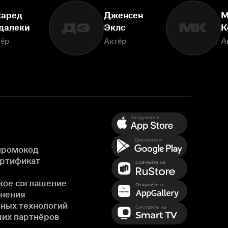
аред
Дженсен
М
ДЭ
МК
далеки
Эклс
К
тёр
Актёр
А
промокод
ертификат
кое соглашение
енения
ных технологий
ших партнёров