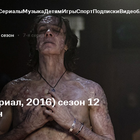
Сериалы
Музыка
Детям
Игры
Спорт
Подписки
Видеоб
 сезон
7-я серия
риал, 2016) сезон 12
н