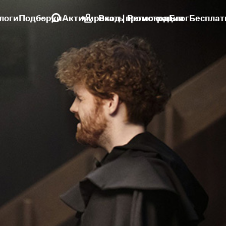
логи
Подборки
Активировать промокод
Вход | Регистрация
Блог
Бесплат