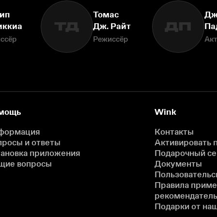
ип
Томас
Дж
ТД
ДП
иккиа
Дж. Райт
Па
ссёр
Режиссёр
Ак
мощь
Wink
формация
Контакты
просы и ответы
Активировать 
тановка приложения
Подарочный с
щие вопросы
Документы
Пользовательс
Правила прим
рекомендатель
Подарки от на