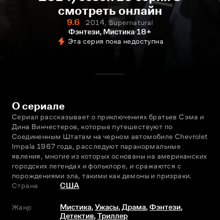
смотреть онлайн
9.6
2014, Supernatural
Фэнтези, Мистика
18+
Эта серия пока недоступна
О сериале
Сериал рассказывает о приключениях братьев Сэма и 
Дина Винчестеров, которые путешествуют по 
Соединeнным Штатам на чeрном автомобиле Chevrolet 
Impala 1967 года, расследуют паранормальные 
явления, многие из которых основаны на американских 
городских легендах и фольклоре, и сражаются с 
порождениями зла, такими как демоны и призраки.
Страна
США
Жанр
Мистика
,
Ужасы
,
Драма
,
Фэнтези
,
Детектив
,
Триллер