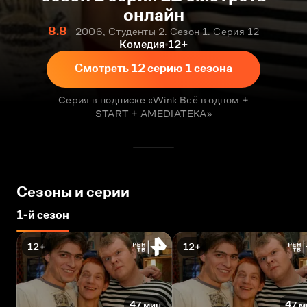
онлайн
8.8
2006, Студенты 2. Сезон 1. Серия 12
Комедия
12+
Смотреть 12 серию 1 сезона
Серия в подписке «Wink Всё в одном +
START + AMEDIATEKA»
Сезоны и серии
1-й сезон
12+
12+
47 мин
47 м