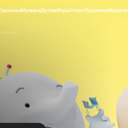
Сериалы
Музыка
Детям
Игры
Спорт
Подписки
Видеоб
е скучай