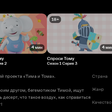
18+
4 мин
4 ми
му
Спроси Тому
ия 2
Сезон 1 Серия 3
й проекта «Тима и Тома».
Страна
Жанр
воим другом, бегемотиком Тимой, ищут 
 десерт, что такое воздух, как справиться 
Качество
т!