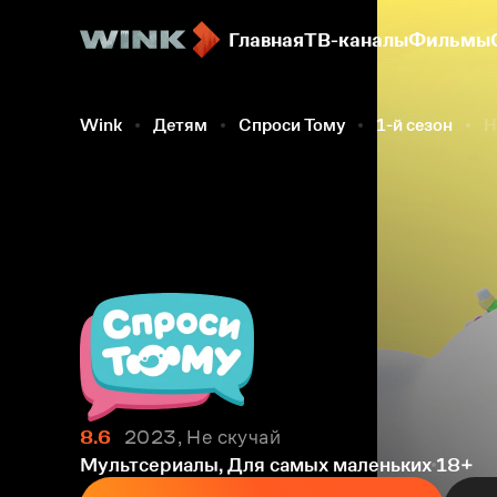
Главная
ТВ-каналы
Фильмы
Wink
Детям
Спроси Тому
1-й сезон
Н
8.6
2023, Не скучай
Мультсериалы, Для самых маленьких
18+