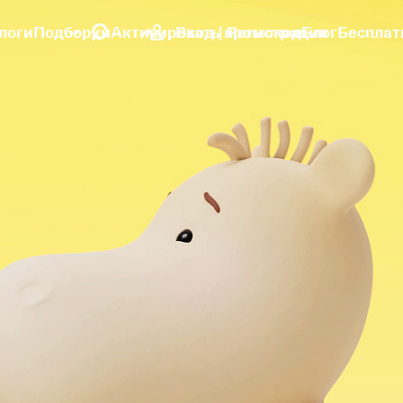
логи
Подборки
Активировать промокод
Вход | Регистрация
Блог
Бесплат