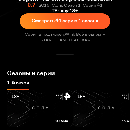
8.7
2015, Соль. Сезон 1. Серия 41
ТВ-шоу
18+
Смотреть 41 серию 1 сезона
Серия в подписке «Wink Всё в одном +
START + AMEDIATEKA»
Сезоны и серии
1-й сезон
18+
18+
68 мин
73 м