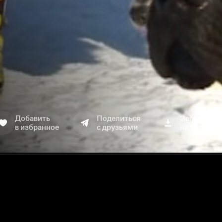
Добавить
Поделиться
Загрузить
в избранное
с друзьями
на устройс