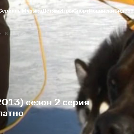
Сериалы
Музыка
Детям
Игры
Спорт
Подписки
Видеоб
6-я серия
2013) сезон 2 серия
латно