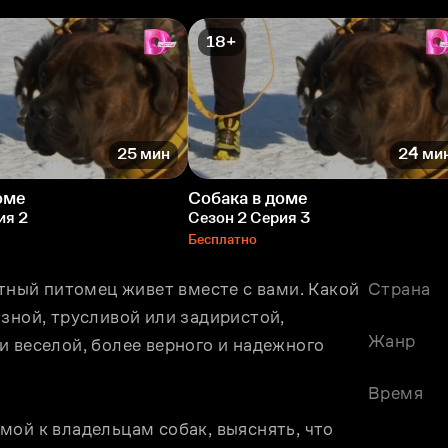
18+
25 мин
24 ми
оме
Собака в доме
ия 2
Сезон 2 Серия 3
Бесплатно
етный питомец живет вместе с вами. Какой 
Страна
зной, трусливой или задиристой, 
Жанр
 веселой, более верного и надежного 
Время
ой к владельцам собак, выяснять, что 