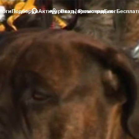
логи
Подборки
Активировать промокод
Вход | Регистрация
Блог
Бесплат