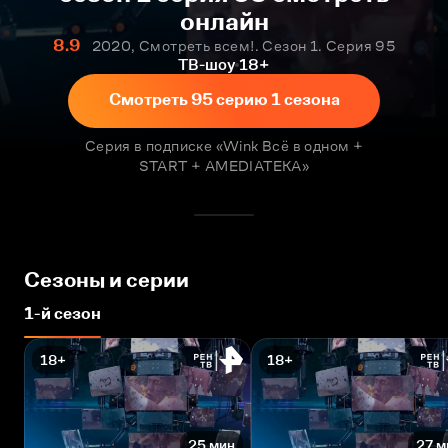
онлайн
8.9
2020, Смотреть всем!. Сезон 1. Серия 95
ТВ-шоу
18+
Смотреть 95 серию 1 сезона
Серия в подписке «Wink Всё в одном +
START + AMEDIATEKA»
Сезоны и серии
1-й сезон
18+
18+
25 мин
27 м