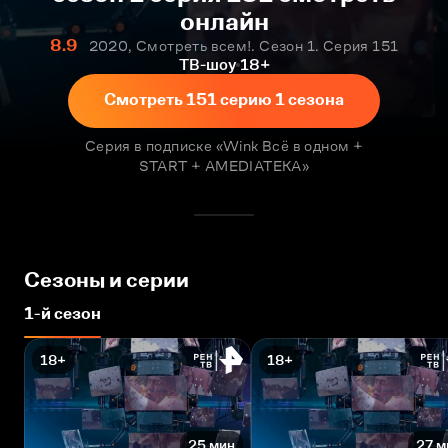
онлайн
8.9
2020, Смотреть всем!. Сезон 1. Серия 151
ТВ-шоу
18+
Смотреть 151 серию 1 сезона
Серия в подписке «Wink Всё в одном +
START + AMEDIATEKA»
Сезоны и серии
1-й сезон
18+
18+
25 мин
27 м