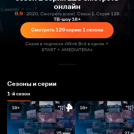
онлайн
8.9
2020, Смотреть всем!. Сезон 1. Серия 129
ТВ-шоу
18+
Смотреть 129 серию 1 сезона
Серия в подписке «Wink Всё в одном +
START + AMEDIATEKA»
Сезоны и серии
1-й сезон
18+
18+
25 мин
27 м