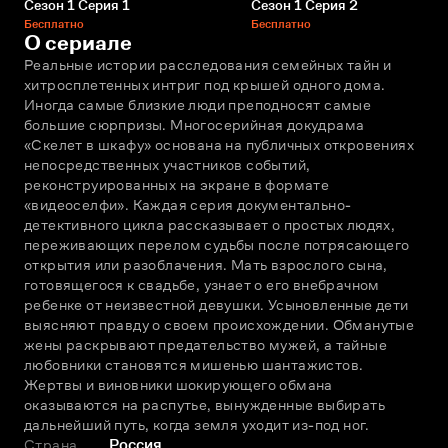
Сезон 1 Серия 1
Сезон 1 Серия 2
Бесплатно
Бесплатно
О сериале
Реальные истории расследования семейных тайн и 
хитросплетенных интриг под крышей одного дома. 
Иногда самые близкие люди преподносят самые 
большие сюрпризы. Многосерийная докудрама 
«Скелет в шкафу» основана на публичных откровениях 
непосредственных участников событий, 
реконструированных на экране в формате 
«видеоселфи». Каждая серия документально-
детективного цикла рассказывает о простых людях, 
переживающих перелом судьбы после потрясающего 
открытия или разоблачения. Мать взрослого сына, 
готовящегося к свадьбе, узнает о его внебрачном 
ребенке от неизвестной девушки. Усыновленные дети 
выясняют правду о своем происхождении. Обманутые 
жены раскрывают предательство мужей, а тайные 
любовники становятся мишенью шантажистов. 
Жертвы и виновники шокирующего обмана 
оказываются на распутье, вынужденные выбирать 
дальнейший путь, когда земля уходит из-под ног.
Страна
Россия