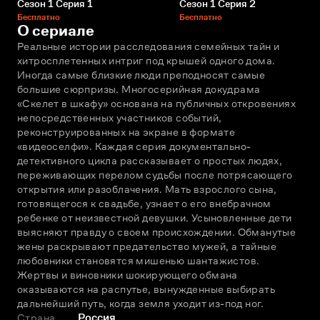
Сезон 1 Серия 1
Сезон 1 Серия 2
Бесплатно
Бесплатно
О сериале
Реальные истории расследования семейных тайн и 
хитросплетенных интриг под крышей одного дома. 
Иногда самые близкие люди преподносят самые 
большие сюрпризы. Многосерийная докудрама 
«Скелет в шкафу» основана на публичных откровениях 
непосредственных участников событий, 
реконструированных на экране в формате 
«видеоселфи». Каждая серия документально-
детективного цикла рассказывает о простых людях, 
переживающих перелом судьбы после потрясающего 
открытия или разоблачения. Мать взрослого сына, 
готовящегося к свадьбе, узнает о его внебрачном 
ребенке от неизвестной девушки. Усыновленные дети 
выясняют правду о своем происхождении. Обманутые 
жены раскрывают предательство мужей, а тайные 
любовники становятся мишенью шантажистов. 
Жертвы и виновники шокирующего обмана 
оказываются на распутье, вынужденные выбирать 
дальнейший путь, когда земля уходит из-под ног.
Страна
Россия