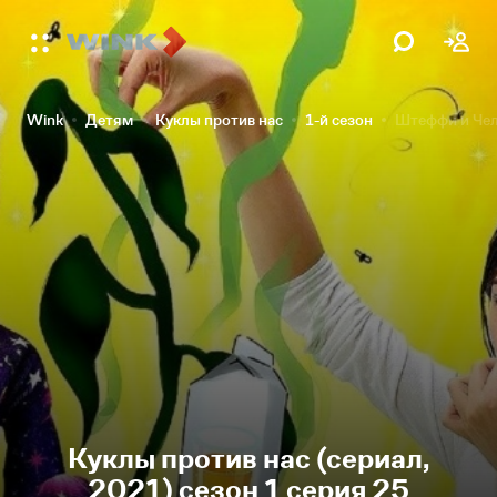
Wink
Детям
Куклы против нас
1-й сезон
Штеффи и Чел
Куклы против нас (сериал,
2021) сезон 1 серия 25