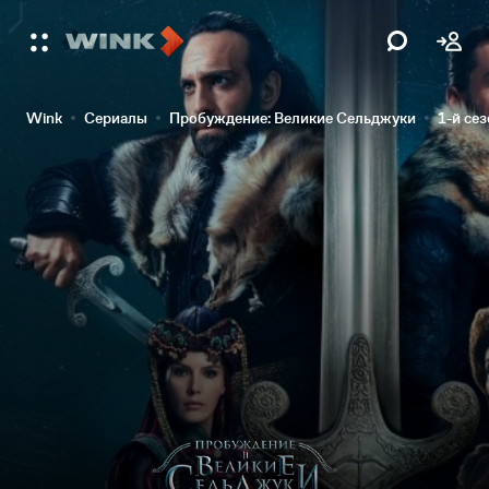
Wink
Сериалы
Пробуждение: Великие Сельджуки
1-й се