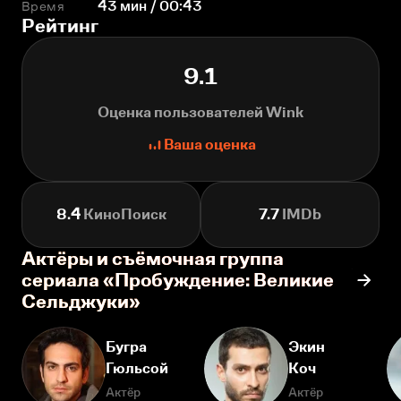
Время
43 мин / 00:43
Рейтинг
9.1
Оценка пользователей Wink
Ваша оценка
8.4
КиноПоиск
7.7
IMDb
Актёры и съёмочная группа
сериала «Пробуждение: Великие
Сельджуки»
Бугра
Экин
Гюльсой
Коч
Актёр
Актёр